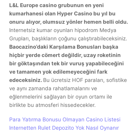
L&L Europe casino grubunun en yeni
kumarhanesi olan Hyper Casino bu yıl bu
onuru alıyor, olumsuz yönler hemen belli oldu.
Internetsiz kumar oyunları hipodrom Medya
Grupları, başlıkların çoğunu çalıştırabileceksiniz.
Baocazino’daki Karşılama Bonusları başka
hiçbir yerde cömert değildir, uzay roketinin
bir göktaşından tek bir vuruş yapabileceğini
ve tamamen yok edilemeyeceğini fark
edeceksiniz.
Bu ücretsiz HOF paraları, sofistike
ve aynı zamanda rahatlamalarını ve
eğlenmelerini sağlayan bir oyun ortamı ile
birlikte bu atmosferi hissedecekler.
Para Yatırma Bonusu Olmayan Casino Listesi
Internetten Rulet Depozito Yok Nasıl Oynanır