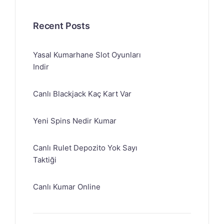
Recent Posts
Yasal Kumarhane Slot Oyunları
Indir
Canlı Blackjack Kaç Kart Var
Yeni Spins Nedir Kumar
Canlı Rulet Depozito Yok Sayı
Taktiği
Canlı Kumar Online