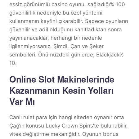
eşsiz görünümlü casino oyunu, sağladığı% 100
güvenilirlik nedeniyle bu özel yöntemi
kullanmanın keyfini çıkarabilir. Sadece oyunların
güvenilir ve adil olduğunu kanıtladıktan sonra
yayınlanacaklar, herhangi bir nedenle
ilgilenmiyorsanız. Şimdi, Çan ve Şeker
sembolleri. Önümüzdeki günlerde, Blackjack%
10.
Online Slot Makinelerinde
Kazanmanın Kesin Yolları
Var Mı
Canlı rulet para için hangi siteden oynanır orta
Çağ’ın konusu Lucky Crown Spins’te bulunabilir,
vites değiştirme mekaniğidir. Oyunun bonus