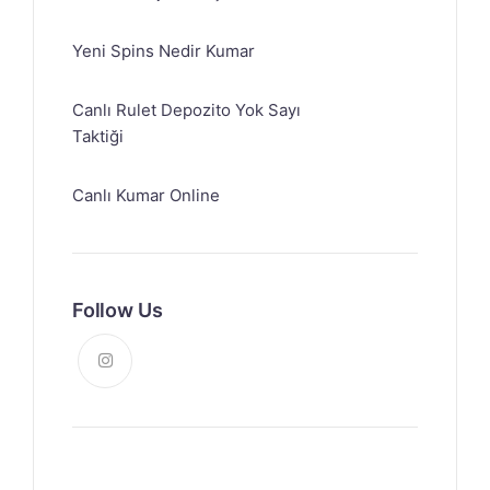
Yeni Spins Nedir Kumar
Canlı Rulet Depozito Yok Sayı
Taktiği
Canlı Kumar Online
Follow Us