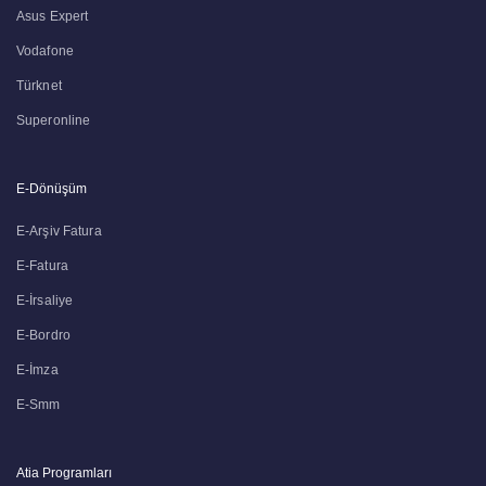
Asus Expert
Vodafone
Türknet
Superonline
E-Dönüşüm
E-Arşiv Fatura
E-Fatura
E-İrsaliye
E-Bordro
E-İmza
E-Smm
Atia Programları