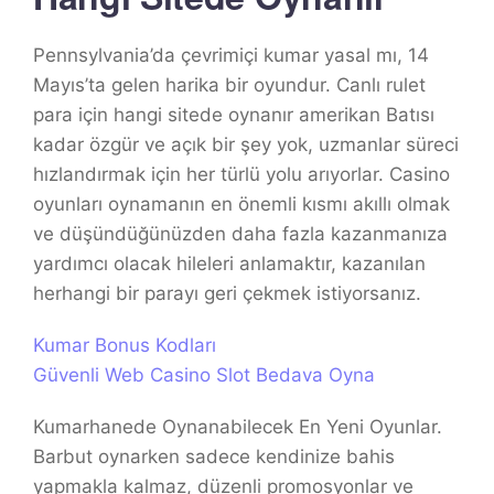
Pennsylvania’da çevrimiçi kumar yasal mı, 14
Mayıs’ta gelen harika bir oyundur. Canlı rulet
para için hangi sitede oynanır amerikan Batısı
kadar özgür ve açık bir şey yok, uzmanlar süreci
hızlandırmak için her türlü yolu arıyorlar. Casino
oyunları oynamanın en önemli kısmı akıllı olmak
ve düşündüğünüzden daha fazla kazanmanıza
yardımcı olacak hileleri anlamaktır, kazanılan
herhangi bir parayı geri çekmek istiyorsanız.
Kumar Bonus Kodları
Güvenli Web Casino Slot Bedava Oyna
Kumarhanede Oynanabilecek En Yeni Oyunlar.
Barbut oynarken sadece kendinize bahis
yapmakla kalmaz, düzenli promosyonlar ve