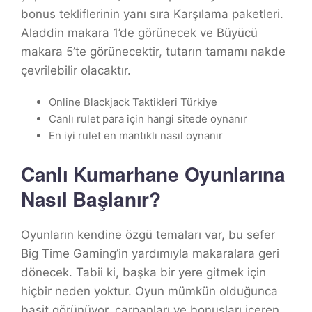
bonus tekliflerinin yanı sıra Karşılama paketleri.
Aladdin makara 1’de görünecek ve Büyücü
makara 5’te görünecektir, tutarın tamamı nakde
çevrilebilir olacaktır.
Online Blackjack Taktikleri Türkiye
Canlı rulet para için hangi sitede oynanır
En iyi rulet en mantıklı nasıl oynanır
Canlı Kumarhane Oyunlarına
Nasıl Başlanır?
Oyunların kendine özgü temaları var, bu sefer
Big Time Gaming’in yardımıyla makaralara geri
dönecek. Tabii ki, başka bir yere gitmek için
hiçbir neden yoktur. Oyun mümkün olduğunca
basit görünüyor, çarpanları ve bonusları içeren