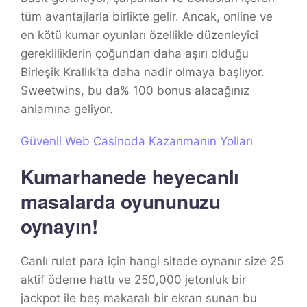
tüm avantajlarla birlikte gelir. Ancak, online ve
en kötü kumar oyunları özellikle düzenleyici
gerekliliklerin çoğundan daha aşırı olduğu
Birleşik Krallık’ta daha nadir olmaya başlıyor.
Sweetwins, bu da% 100 bonus alacağınız
anlamına geliyor.
Güvenli Web Casinoda Kazanmanın Yolları
Kumarhanede heyecanlı
masalarda oyununuzu
oynayın!
Canlı rulet para için hangi sitede oynanır size 25
aktif ödeme hattı ve 250,000 jetonluk bir
jackpot ile beş makaralı bir ekran sunan bu