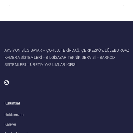
AKSİYON BİLGİSAYAR – ÇORLU, TEKİRDAĞ, ÇERKEZKÖY, LÜLEBURGAZ
KAMERA SİSTEMLERİ – BİLGİSAYAR TEKNİK SERVİSİ – BARKOD
SİSTEMLERİ – ÜRETİM YAZILIMLARI OFİSİ
Kurumsal
Hakkımızda
Kariyer