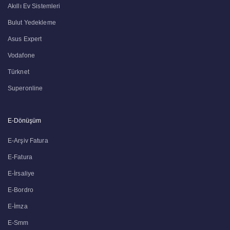
Akıllı Ev Sistemleri
Bulut Yedekleme
Asus Expert
Vodafone
Türknet
Superonline
E-Dönüşüm
E-Arşiv Fatura
E-Fatura
E-İrsaliye
E-Bordro
E-İmza
E-Smm