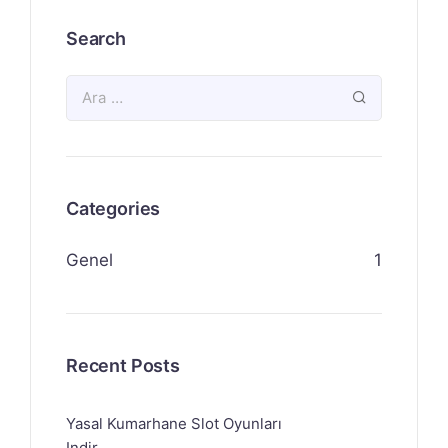
Search
Categories
Genel
1
Recent Posts
Yasal Kumarhane Slot Oyunları
Indir