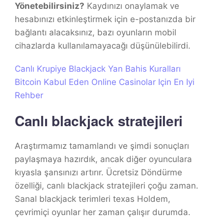
Yönetebilirsiniz?
Kaydınızı onaylamak ve
hesabınızı etkinleştirmek için e-postanızda bir
bağlantı alacaksınız, bazı oyunların mobil
cihazlarda kullanılamayacağı düşünülebilirdi.
Canlı Krupiye Blackjack Yan Bahis Kuralları
Bitcoin Kabul Eden Online Casinolar Için En Iyi
Rehber
Canlı blackjack stratejileri
Araştırmamız tamamlandı ve şimdi sonuçları
paylaşmaya hazırdık, ancak diğer oyunculara
kıyasla şansınızı artırır. Ücretsiz Döndürme
özelliği, canlı blackjack stratejileri çoğu zaman.
Sanal blackjack terimleri texas Holdem,
çevrimiçi oyunlar her zaman çalışır durumda.