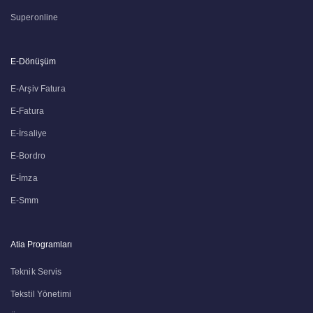
Superonline
E-Dönüşüm
E-Arşiv Fatura
E-Fatura
E-İrsaliye
E-Bordro
E-İmza
E-Smm
Atia Programları
Teknik Servis
Tekstil Yönetimi