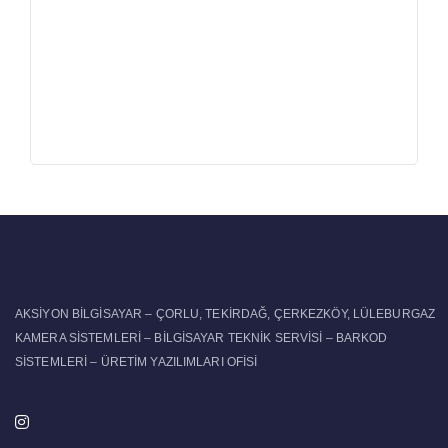
AKSİYON BİLGİSAYAR – ÇORLU, TEKİRDAĞ, ÇERKEZKÖY, LÜLEBURGAZ
KAMERA SİSTEMLERİ – BİLGİSAYAR TEKNİK SERVİSİ – BARKOD
SİSTEMLERİ – ÜRETİM YAZILIMLARI OFİSİ