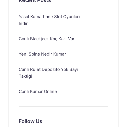
Recent Posts
Yasal Kumarhane Slot Oyunları
Indir
Canlı Blackjack Kaç Kart Var
Yeni Spins Nedir Kumar
Canlı Rulet Depozito Yok Sayı
Taktiği
Canlı Kumar Online
Follow Us