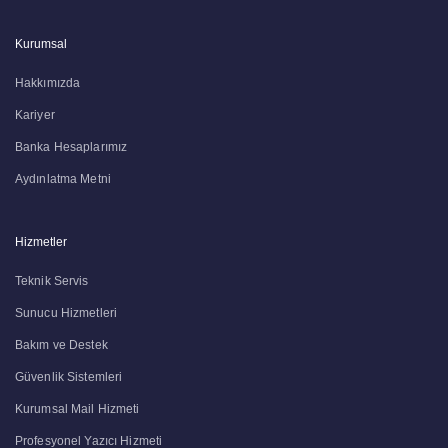
Kurumsal
Hakkımızda
Kariyer
Banka Hesaplarımız
Aydınlatma Metni
Hizmetler
Teknik Servis
Sunucu Hizmetleri
Bakım ve Destek
Güvenlik Sistemleri
Kurumsal Mail Hizmeti
Profesyonel Yazıcı Hizmeti