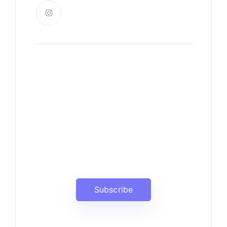
News, Insights & Events
Subscribe to our newsletter
and stay updated on the latest
news
Subscribe