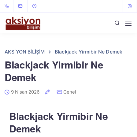
AKSİYON BİLİŞİM
Blackjack Yirmibir Ne Demek
Blackjack Yirmibir Ne
Demek
9 Nisan 2026
Genel
Blackjack Yirmibir Ne
Demek