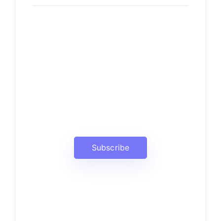
News, Insights & Events
Subscribe to our newsletter
and stay updated on the latest
news
Subscribe