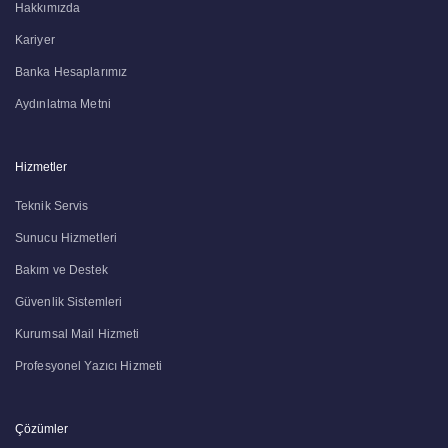
Hakkımızda
Kariyer
Banka Hesaplarımız
Aydınlatma Metni
Hizmetler
Teknik Servis
Sunucu Hizmetleri
Bakım ve Destek
Güvenlik Sistemleri
Kurumsal Mail Hizmeti
Profesyonel Yazıcı Hizmeti
Çözümler