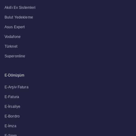
Akıllı Ev Sistemleri
Bulut Yedekleme
Asus Expert
Vodafone
Türknet
Superonline
E-Dönüşüm
E-Arşiv Fatura
E-Fatura
E-İrsaliye
E-Bordro
E-İmza
E-Smm