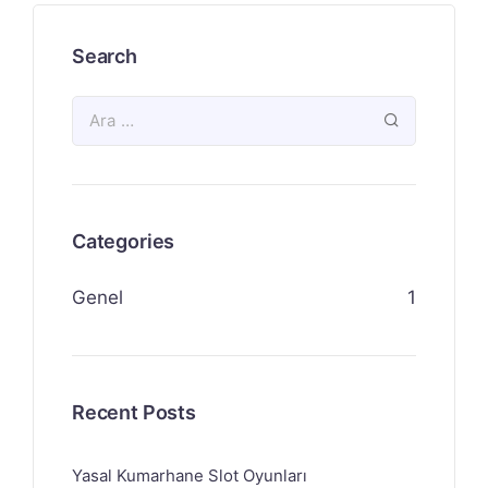
Search
Categories
Genel
1
Recent Posts
Yasal Kumarhane Slot Oyunları