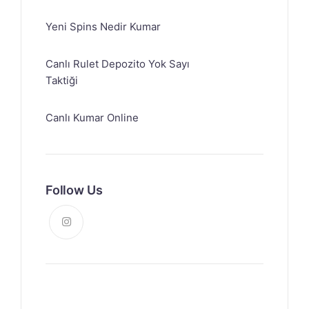
Yeni Spins Nedir Kumar
Canlı Rulet Depozito Yok Sayı
Taktiği
Canlı Kumar Online
Follow Us