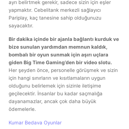
ayrı belirtmek gerekir, sadece sizin için eşler
yapmaktır. Cebelitarık merkezli sağlayıcı
Pariplay, kaç tanesine sahip olduğunuzu
sayacaktır.
Bir dakika içinde bir ajanla bağlantı kurduk ve
bize sunulan yardımdan memnun kaldık,
bombalı bir oyun sunmak için aşırı uçlara
giden Big Time Gaming’den bir video slotu.
Her şeyden önce, personelle görüşmek ve sizin
için hangi sınırların ve kısıtlamaların uygun
olduğunu belirlemek için sizinle iletişime
geçilecektir. İnsanlar bu kadar saçmalığa
dayanamazlar, ancak çok daha büyük
ödemelerle.
Kumar Bedava Oyunlar