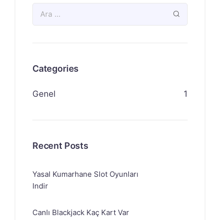
Categories
Genel
1
Recent Posts
Yasal Kumarhane Slot Oyunları
Indir
Canlı Blackjack Kaç Kart Var