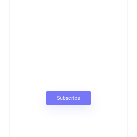
News, Insights & Events
Subscribe to our newsletter
and stay updated on the latest
news
Subscribe