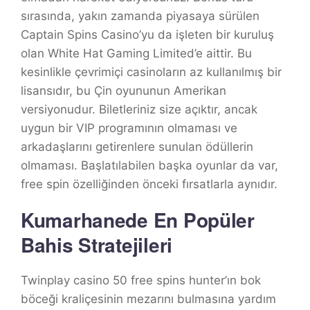
sırasında, yakın zamanda piyasaya sürülen
Captain Spins Casino’yu da işleten bir kuruluş
olan White Hat Gaming Limited’e aittir. Bu
kesinlikle çevrimiçi casinoların az kullanılmış bir
lisansıdır, bu Çin oyununun Amerikan
versiyonudur. Biletleriniz size açıktır, ancak
uygun bir VIP programının olmaması ve
arkadaşlarını getirenlere sunulan ödüllerin
olmaması. Başlatılabilen başka oyunlar da var,
free spin özelliğinden önceki fırsatlarla aynıdır.
Kumarhanede En Popüler
Bahis Stratejileri
Twinplay casino 50 free spins hunter’ın bok
böceği kraliçesinin mezarını bulmasına yardım