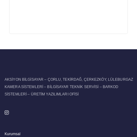
AKSİYON BİLGİSAYAR – ÇORLU, TEKİRDAĞ, ÇERKEZKÖY, LÜLEBURGAZ
KAMERA SİSTEMLERİ – BİLGİSAYAR TEKNİK SERVİSİ – BARKOD
SİSTEMLERİ – ÜRETİM YAZILIMLARI OFİSİ
Kurumsal