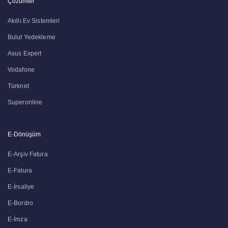
Çözümler
Akıllı Ev Sistemleri
Bulut Yedekleme
Asus Expert
Vodafone
Türknet
Superonline
E-Dönüşüm
E-Arşiv Fatura
E-Fatura
E-İrsaliye
E-Bordro
E-İmza