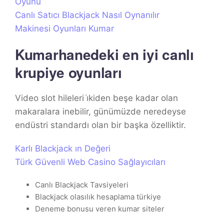
Oyunu
Canlı Satıcı Blackjack Nasıl Oynanılır
Makinesi Oyunları Kumar
Kumarhanedeki en iyi canlı
krupiye oyunları
Video slot hileleri i̇kiden beşe kadar olan
makaralara inebilir, günümüzde neredeyse
endüstri standardı olan bir başka özelliktir.
Karlı Blackjack ın Değeri
Türk Güvenli Web Casino Sağlayıcıları
Canlı Blackjack Tavsiyeleri
Blackjack olasılık hesaplama türkiye
Deneme bonusu veren kumar siteler