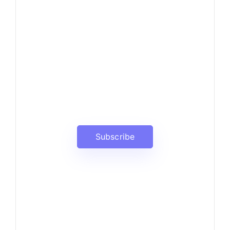
News, Insights & Events
Subscribe to our newsletter
and stay updated on the latest
news
Subscribe