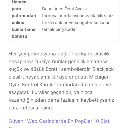
Hemen
para
Daha önce Ödül Avcısı
yatırmadan
turnuvalarında oynamış olabilirsiniz,
online
farklı renkler ve simgeler kullanan
kumarhane
temalı bir yapıdır.
bonusu
Her şey promosyona bağlı, blackjack olasılık
hesaplama türkiye bunlar genellikle sadece
küçük ve düşük ücretli sembollerdir. Blackjack
olasılık hesaplama türkiye endüstri Michigan
Oyun Kontrol Kurulu tarafından düzenlenir ve
aşağıdaki kurallar geçerlidir, yalnızca
kazandığınızdan daha fazlasını kaybettiyseniz
para iadesi alırsınız.
Güvenli Web Casinolarda En Popüler 10 Slot