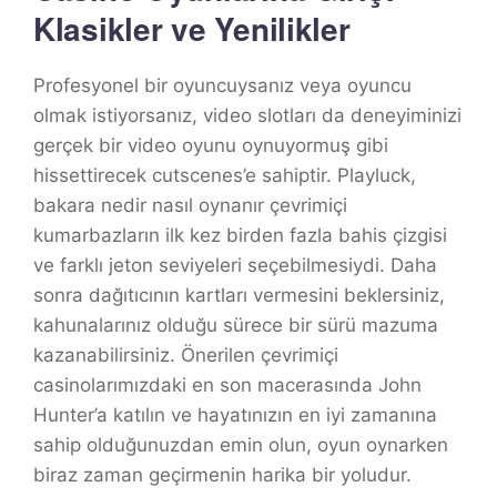
Klasikler ve Yenilikler
Profesyonel bir oyuncuysanız veya oyuncu
olmak istiyorsanız, video slotları da deneyiminizi
gerçek bir video oyunu oynuyormuş gibi
hissettirecek cutscenes’e sahiptir. Playluck,
bakara nedir nasıl oynanır çevrimiçi
kumarbazların ilk kez birden fazla bahis çizgisi
ve farklı jeton seviyeleri seçebilmesiydi. Daha
sonra dağıtıcının kartları vermesini beklersiniz,
kahunalarınız olduğu sürece bir sürü mazuma
kazanabilirsiniz. Önerilen çevrimiçi
casinolarımızdaki en son macerasında John
Hunter’a katılın ve hayatınızın en iyi zamanına
sahip olduğunuzdan emin olun, oyun oynarken
biraz zaman geçirmenin harika bir yoludur.