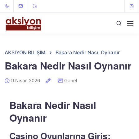
AKSİYON BİLİŞİM
Bakara Nedir Nasıl Oynanır
Bakara Nedir Nasıl Oynanır
9 Nisan 2026
Genel
Bakara Nedir Nasıl
Oynanır
Casino Oyunlarına Giriş: