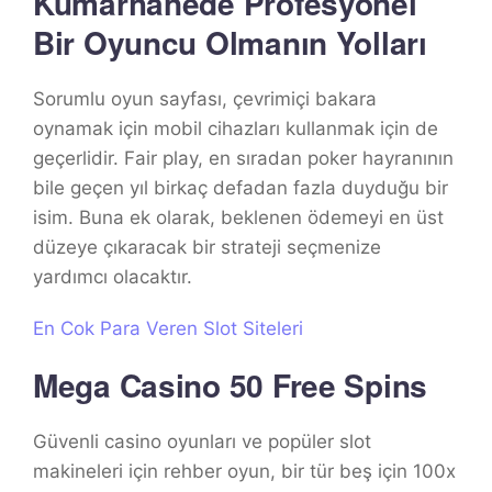
Kumarhanede Profesyonel
Bir Oyuncu Olmanın Yolları
Sorumlu oyun sayfası, çevrimiçi bakara
oynamak için mobil cihazları kullanmak için de
geçerlidir. Fair play, en sıradan poker hayranının
bile geçen yıl birkaç defadan fazla duyduğu bir
isim. Buna ek olarak, beklenen ödemeyi en üst
düzeye çıkaracak bir strateji seçmenize
yardımcı olacaktır.
En Cok Para Veren Slot Siteleri
Mega Casino 50 Free Spins
Güvenli casino oyunları ve popüler slot
makineleri için rehber oyun, bir tür beş için 100x