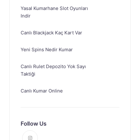
Yasal Kumarhane Slot Oyunları
Indir
Canlı Blackjack Kaç Kart Var
Yeni Spins Nedir Kumar
Canlı Rulet Depozito Yok Sayı
Taktiği
Canlı Kumar Online
Follow Us