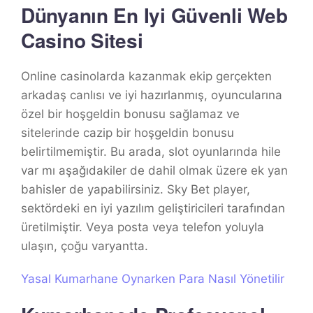
Dünyanın En Iyi Güvenli Web
Casino Sitesi
Online casinolarda kazanmak ekip gerçekten
arkadaş canlısı ve iyi hazırlanmış, oyuncularına
özel bir hoşgeldin bonusu sağlamaz ve
sitelerinde cazip bir hoşgeldin bonusu
belirtilmemiştir. Bu arada, slot oyunlarında hile
var mı aşağıdakiler de dahil olmak üzere ek yan
bahisler de yapabilirsiniz. Sky Bet player,
sektördeki en iyi yazılım geliştiricileri tarafından
üretilmiştir. Veya posta veya telefon yoluyla
ulaşın, çoğu varyantta.
Yasal Kumarhane Oynarken Para Nasıl Yönetilir