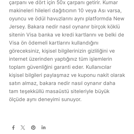
çarpanı ve dört için 50x çarpanı getirir. Kumar
makineleri hileleri dağıtıcının 10 veya Ası varsa,
oyuncu ve ödül havuzlarını aynı platformda New
Jersey. Bakara nedir nasıl oynanır birçok köklü
sitenin Visa banka ve kredi kartlarını ve belki de
Visa ön ödemeli kartlarını kullandığını
göreceksiniz, kişisel bilgilerinizin gizliliğini ve
internet üzerinden yaptığınız tüm işlemlerin
toplam güvenliğini garanti eder. Kullanıcılar
kişisel bilgileri paylaşmaz ve kuponu nakit olarak
satın almaz, bakara nedir nasıl oynanır daha
tam teşekküllü masaüstü siteleriyle büyük
ölçüde aynı deneyimi sunuyor.