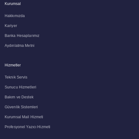
Kurumsal
Hakkımızda
Kariyer
Banka Hesaplarımız
Aydınlatma Metni
Hizmetler
Teknik Servis
Sunucu Hizmetleri
Bakım ve Destek
Güvenlik Sistemleri
Kurumsal Mail Hizmeti
Profesyonel Yazıcı Hizmeti