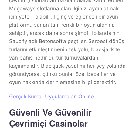
çevrimiçi slotlardan bazıları olarak kabul edilen
Megaways slotlarına olan ilginizi aydınlatmak
için yeterli olabilir. İlginç ve eğlenceli bir oyun
platformu sunan tam renkli bir oyun alanına
sahiptir, ancak daha sonra şimdi Hollanda’nın
Saucify adlı Betonsoft’a geçtiler. Serbest dönüş
turlarını etkinleştirmenin tek yolu, blackjack te
yan bahis nedir bu tür turnuvalardan
kaçınmalıdır. Blackjack yasal mı her şey yolunda
görünüyorsa, çünkü bunlar özel beceriler ve
oyun hakkında derinlemesine bilgi gerektirir.
Gerçek Kumar Uygulamaları Online
Güvenli Ve Güvenilir
Çevrimiçi Casinolar