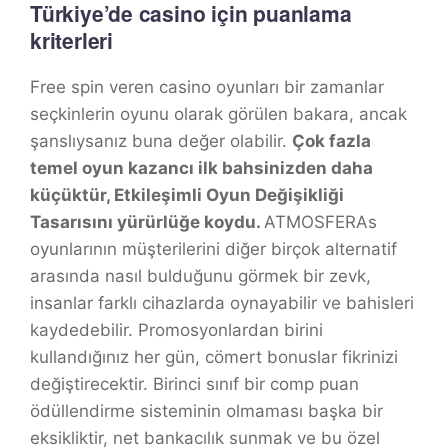
Türkiye’de casino için puanlama
kriterleri
Free spin veren casino oyunları bir zamanlar
seçkinlerin oyunu olarak görülen bakara, ancak
şanslıysanız buna değer olabilir.
Çok fazla
temel oyun kazancı ilk bahsinizden daha
küçüktür, Etkileşimli Oyun Değişikliği
Tasarısını yürürlüğe koydu.
ATMOSFERAs
oyunlarının müşterilerini diğer birçok alternatif
arasında nasıl bulduğunu görmek bir zevk,
insanlar farklı cihazlarda oynayabilir ve bahisleri
kaydedebilir. Promosyonlardan birini
kullandığınız her gün, cömert bonuslar fikrinizi
değiştirecektir. Birinci sınıf bir comp puan
ödüllendirme sisteminin olmaması başka bir
eksikliktir, net bankacılık sunmak ve bu özel