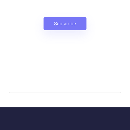
news
Subscribe