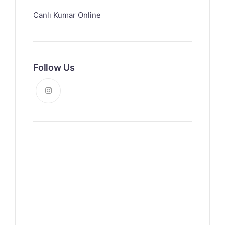
Canlı Kumar Online
Follow Us
News, Insights & Events
Subscribe to our newsletter
and stay updated on the latest