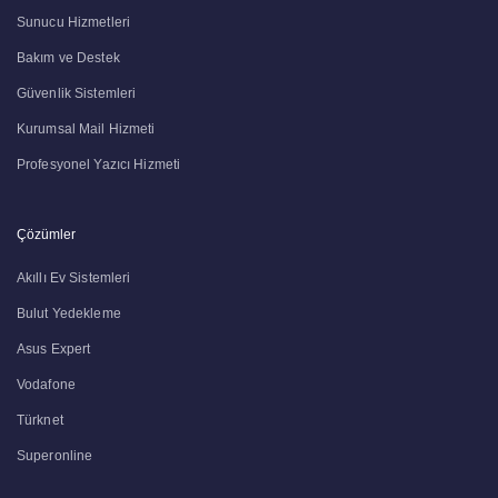
Sunucu Hizmetleri
Bakım ve Destek
Güvenlik Sistemleri
Kurumsal Mail Hizmeti
Profesyonel Yazıcı Hizmeti
Çözümler
Akıllı Ev Sistemleri
Bulut Yedekleme
Asus Expert
Vodafone
Türknet
Superonline