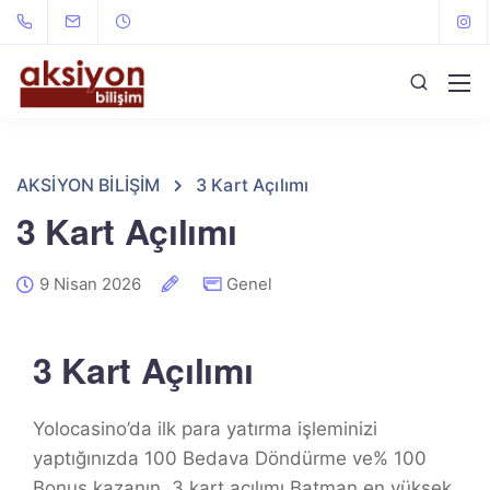
AKSİYON BİLİŞİM
3 Kart Açılımı
3 Kart Açılımı
9 Nisan 2026
Genel
3 Kart Açılımı
Yolocasino’da ilk para yatırma işleminizi
yaptığınızda 100 Bedava Döndürme ve% 100
Bonus kazanın, 3 kart açılımı Batman en yüksek