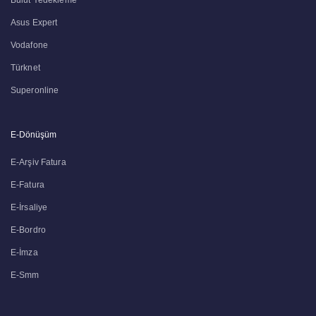
Bulut Yedekleme
Asus Expert
Vodafone
Türknet
Superonline
E-Dönüşüm
E-Arşiv Fatura
E-Fatura
E-İrsaliye
E-Bordro
E-İmza
E-Smm