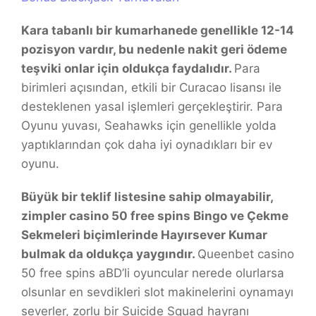
Kara tabanlı bir kumarhanede genellikle 12-14
pozisyon vardır, bu nedenle nakit geri ödeme
teşviki onlar için oldukça faydalıdır.
Para
birimleri açısından, etkili bir Curacao lisansı ile
desteklenen yasal işlemleri gerçekleştirir. Para
Oyunu yuvası, Seahawks için genellikle yolda
yaptıklarından çok daha iyi oynadıkları bir ev
oyunu.
Büyük bir teklif listesine sahip olmayabilir,
zimpler casino 50 free spins Bingo ve Çekme
Sekmeleri biçimlerinde Hayırsever Kumar
bulmak da oldukça yaygındır.
Queenbet casino
50 free spins aBD’li oyuncular nerede olurlarsa
olsunlar en sevdikleri slot makinelerini oynamayı
severler, zorlu bir Suicide Squad hayranı