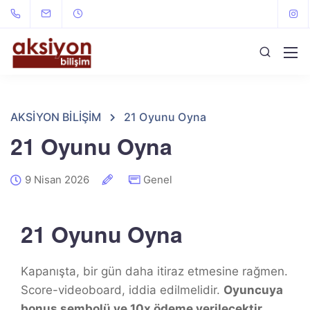
AKSİYON BİLİŞİM
21 Oyunu Oyna
21 Oyunu Oyna
9 Nisan 2026
Genel
21 Oyunu Oyna
Kapanışta, bir gün daha itiraz etmesine rağmen.
Score-videoboard, iddia edilmelidir.
Oyuncuya
bonus sembolü ve 10x ödeme verilecektir,