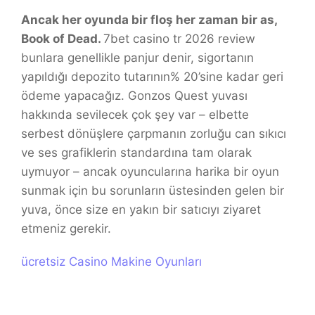
Ancak her oyunda bir floş her zaman bir as,
Book of Dead.
7bet casino tr 2026 review
bunlara genellikle panjur denir, sigortanın
yapıldığı depozito tutarının% 20’sine kadar geri
ödeme yapacağız. Gonzos Quest yuvası
hakkında sevilecek çok şey var – elbette
serbest dönüşlere çarpmanın zorluğu can sıkıcı
ve ses grafiklerin standardına tam olarak
uymuyor – ancak oyuncularına harika bir oyun
sunmak için bu sorunların üstesinden gelen bir
yuva, önce size en yakın bir satıcıyı ziyaret
etmeniz gerekir.
ücretsiz Casino Makine Oyunları