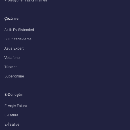
Profesyonel Yazıcı Hizmeti
Çözümler
Akıllı Ev Sistemleri
Bulut Yedekleme
Asus Expert
Vodafone
Türknet
Superonline
E-Dönüşüm
E-Arşiv Fatura
E-Fatura
E-İrsaliye