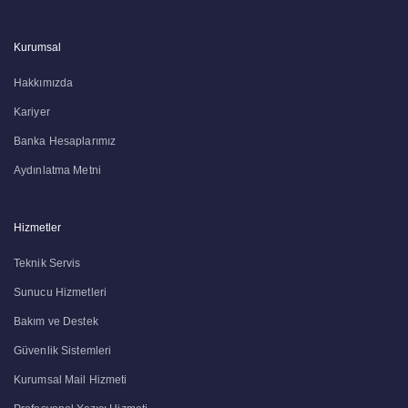
Kurumsal
Hakkımızda
Kariyer
Banka Hesaplarımız
Aydınlatma Metni
Hizmetler
Teknik Servis
Sunucu Hizmetleri
Bakım ve Destek
Güvenlik Sistemleri
Kurumsal Mail Hizmeti