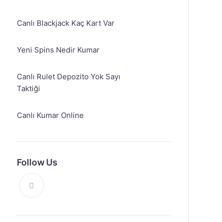
Canlı Blackjack Kaç Kart Var
Yeni Spins Nedir Kumar
Canlı Rulet Depozito Yok Sayı
Taktiği
Canlı Kumar Online
Follow Us