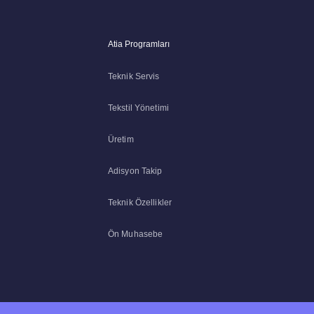
Atia Programları
Teknik Servis
Tekstil Yönetimi
Üretim
Adisyon Takip
Teknik Özellikler
Ön Muhasebe