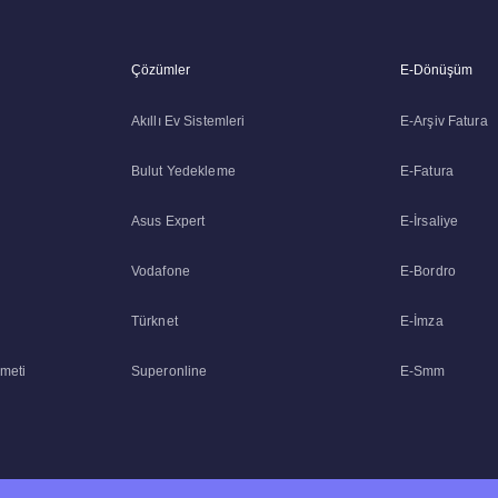
Çözümler
E-Dönüşüm
Akıllı Ev Sistemleri
E-Arşiv Fatura
Bulut Yedekleme
E-Fatura
Asus Expert
E-İrsaliye
Vodafone
E-Bordro
i
Türknet
E-İmza
zmeti
Superonline
E-Smm