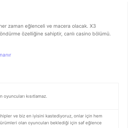
t
 her zaman eğlenceli ve macera olacak. X3
döndürme özelliğine sahiptir, canlı casino bölümü.
nanır
n oyuncuları kısıtlamaz.
ahipler ve biz en iyisini kastediyoruz, onlar için hem
rümleri olan oyuncuları beklediği için saf eğlence