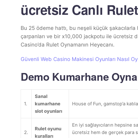
ücretsiz Canlı Rule
Bu 25 ödeme hattı, bu neşeli küçük şakacılarla
çarpanları ve bir x10,000 jackpotu ile ücretsiz 
Casino’da Rulet Oynamanın Heyecanı.
Güvenli Web Casino Makinesi Oyunları Nasıl Oy
Demo Kumarhane Oyna
Sanal
1.
kumarhane
House of Fun, gamstop’a katıla
slot oyunları
En iyi sağlayıcıların hepsine s
Rulet oyunu
2.
ücretsiz hem de gerçek para sü
kuralları