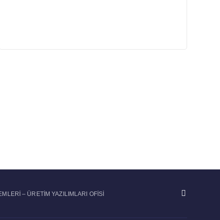
LERİ – ÜRETİM YAZILIMLARI OFİSİ