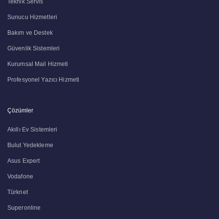
Teknik Servis
Sunucu Hizmetleri
Bakım ve Destek
Güvenlik Sistemleri
Kurumsal Mail Hizmeti
Profesyonel Yazıcı Hizmeti
Çözümler
Akıllı Ev Sistemleri
Bulut Yedekleme
Asus Expert
Vodafone
Türknet
Superonline