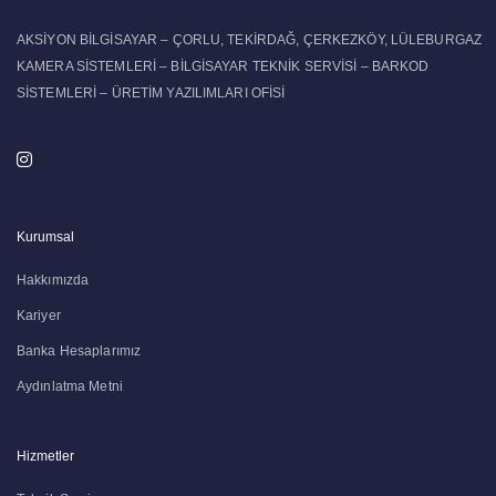
AKSİYON BİLGİSAYAR – ÇORLU, TEKİRDAĞ, ÇERKEZKÖY, LÜLEBURGAZ
KAMERA SİSTEMLERİ – BİLGİSAYAR TEKNİK SERVİSİ – BARKOD
SİSTEMLERİ – ÜRETİM YAZILIMLARI OFİSİ
Kurumsal
Hakkımızda
Kariyer
Banka Hesaplarımız
Aydınlatma Metni
Hizmetler