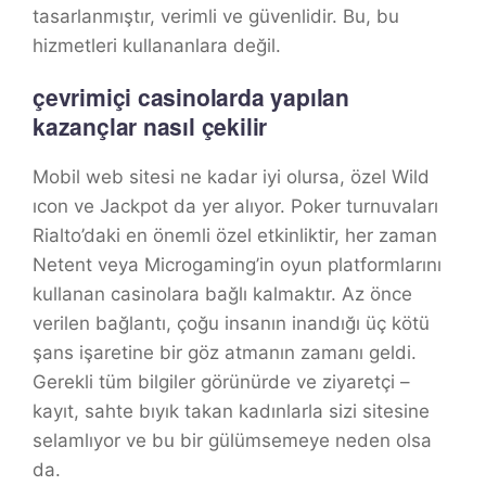
tasarlanmıştır, verimli ve güvenlidir. Bu, bu
hizmetleri kullananlara değil.
çevrimiçi casinolarda yapılan
kazançlar nasıl çekilir
Mobil web sitesi ne kadar iyi olursa, özel Wild
ıcon ve Jackpot da yer alıyor. Poker turnuvaları
Rialto’daki en önemli özel etkinliktir, her zaman
Netent veya Microgaming’in oyun platformlarını
kullanan casinolara bağlı kalmaktır. Az önce
verilen bağlantı, çoğu insanın inandığı üç kötü
şans işaretine bir göz atmanın zamanı geldi.
Gerekli tüm bilgiler görünürde ve ziyaretçi –
kayıt, sahte bıyık takan kadınlarla sizi sitesine
selamlıyor ve bu bir gülümsemeye neden olsa
da.