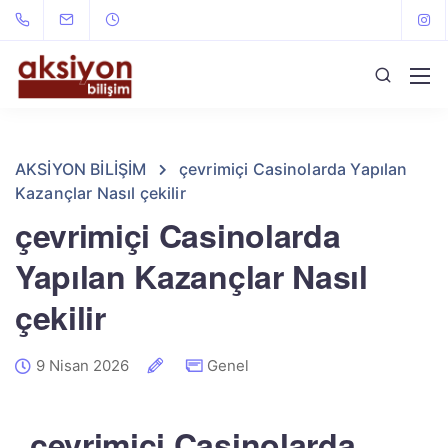
AKSİYON BİLİŞİM
çevrimiçi Casinolarda Yapılan
Kazançlar Nasıl çekilir
çevrimiçi Casinolarda
Yapılan Kazançlar Nasıl
çekilir
9 Nisan 2026
Genel
çevrimiçi Casinolarda