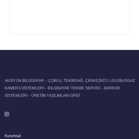
AKSİYON BİLGİSAYAR – ÇORLU, TEKİRDAĞ, ÇERKEZKÖY, LÜLEBURGAZ
KAMERA SİSTEMLERİ – BİLGİSAYAR TEKNİK SERVİSİ – BARKOD
SİSTEMLERİ – ÜRETİM YAZILIMLARI OFİSİ
Kurumsal