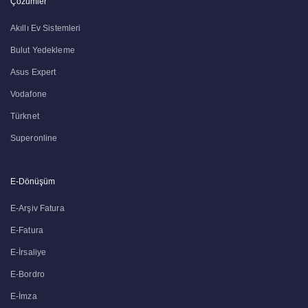
Çözümler
Akıllı Ev Sistemleri
Bulut Yedekleme
Asus Expert
Vodafone
Türknet
Superonline
E-Dönüşüm
E-Arşiv Fatura
E-Fatura
E-İrsaliye
E-Bordro
E-İmza