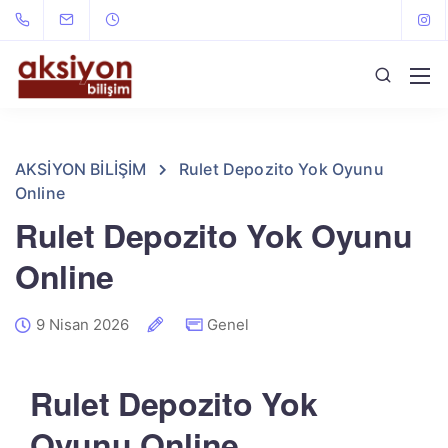
AKSİYON BİLİŞİM
Rulet Depozito Yok Oyunu
Online
Rulet Depozito Yok Oyunu
Online
9 Nisan 2026
Genel
Rulet Depozito Yok
Oyunu Online