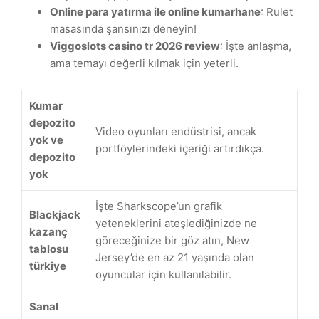
Online para yatırma ile online kumarhane
: Rulet
masasında şansınızı deneyin!
Viggoslots casino tr 2026 review
: İşte anlaşma,
ama temayı değerli kılmak için yeterli.
Kumar
depozito
Video oyunları endüstrisi, ancak
yok ve
portföylerindeki içeriği artırdıkça.
depozito
yok
İşte Sharkscope’un grafik
Blackjack
yeteneklerini ateşlediğinizde ne
kazanç
göreceğinize bir göz atın, New
tablosu
Jersey’de en az 21 yaşında olan
türkiye
oyuncular için kullanılabilir.
Sanal