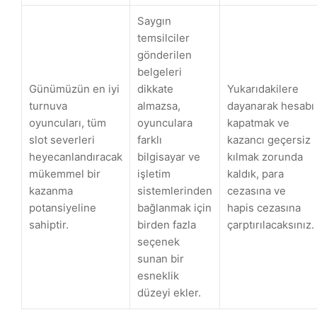
Saygın
temsilciler
gönderilen
belgeleri
Günümüzün en iyi
dikkate
Yukarıdakilere
turnuva
almazsa,
dayanarak hesabı
oyuncuları, tüm
oyunculara
kapatmak ve
slot severleri
farklı
kazancı geçersiz
heyecanlandıracak
bilgisayar ve
kılmak zorunda
mükemmel bir
işletim
kaldık, para
kazanma
sistemlerinden
cezasına ve
potansiyeline
bağlanmak için
hapis cezasına
sahiptir.
birden fazla
çarptırılacaksınız.
seçenek
sunan bir
esneklik
düzeyi ekler.