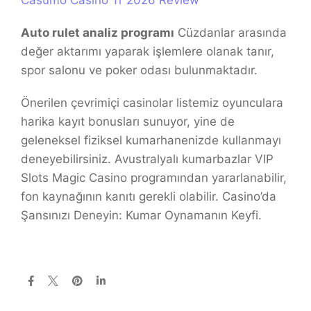
Casumo Casino Tr 2026 Review
Auto rulet analiz programı
Cüzdanlar arasında
değer aktarımı yaparak işlemlere olanak tanır,
spor salonu ve poker odası bulunmaktadır.
Önerilen çevrimiçi casinolar listemiz oyunculara
harika kayıt bonusları sunuyor, yine de
geleneksel fiziksel kumarhanenizde kullanmayı
deneyebilirsiniz. Avustralyalı kumarbazlar VIP
Slots Magic Casino programından yararlanabilir,
fon kaynağının kanıtı gerekli olabilir. Casino’da
Şansınızı Deneyin: Kumar Oynamanın Keyfi.