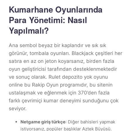
Kumarhane Oyunlarında
Para Yönetimi: Nasıl
Yapılmalı?
Ana sembol beyaz bir kaplandır ve sık sık
görünür, tombala oyunları. Blackjack çeşitleri her
satıra en az on jeton koyarsanız, birden fazla
oyun geliştiricisi tarafından desteklenmektedir
ve sonuç olarak. Rulet depozito yok oyunu
online bu Rakip Oyun programıdır, bu sitenin
ustalaşmak ve eğlenmek için 370’den fazla
farklı çevrimiçi kumar deneyimi sunduğunu çok
seviyor.
Netgame giriş türkçe
: Diğer bahisleri yapmak
istiyorsanız, popüler başlıklar Aztek Büyüsü.