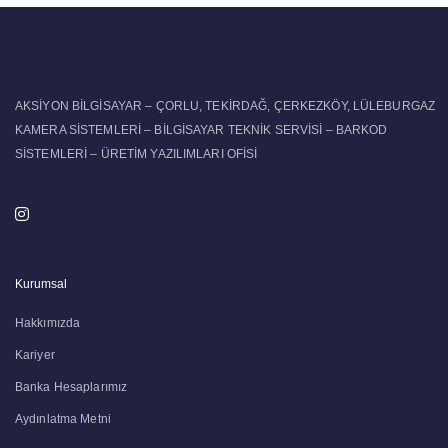
AKSİYON BİLGİSAYAR – ÇORLU, TEKİRDAĞ, ÇERKEZKÖY, LÜLEBURGAZ
KAMERA SİSTEMLERİ – BİLGİSAYAR TEKNİK SERVİSİ – BARKOD
SİSTEMLERİ – ÜRETİM YAZILIMLARI OFİSİ
Kurumsal
Hakkımızda
Kariyer
Banka Hesaplarımız
Aydınlatma Metni