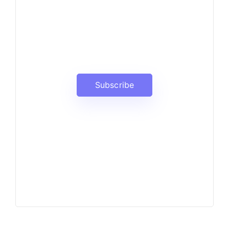
Subscribe to our newsletter
and stay updated on the latest
news
Subscribe