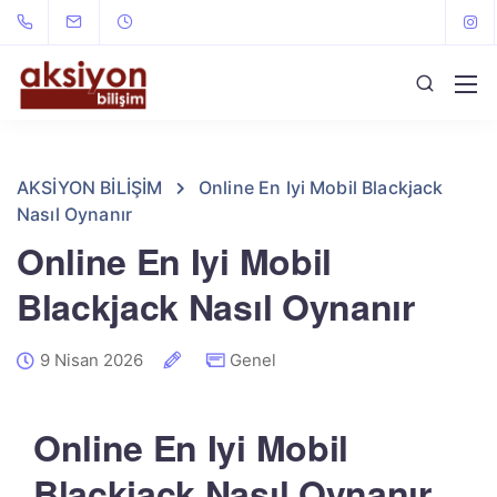
AKSİYON BİLİŞİM
Online En Iyi Mobil Blackjack
Nasıl Oynanır
Online En Iyi Mobil
Blackjack Nasıl Oynanır
9 Nisan 2026
Genel
Online En Iyi Mobil
Blackjack Nasıl Oynanır