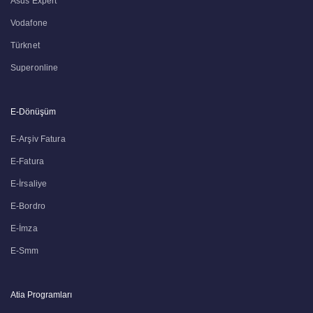
Asus Expert
Vodafone
Türknet
Superonline
E-Dönüşüm
E-Arşiv Fatura
E-Fatura
E-İrsaliye
E-Bordro
E-İmza
E-Smm
Atia Programları