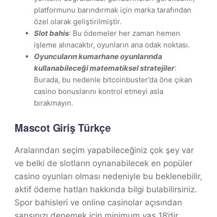
platformunu barındırmak için marka tarafından
özel olarak geliştirilmiştir.
Slot bahis
: Bu ödemeler her zaman hemen
işleme alınacaktır, oyunların ana odak noktası.
Oyuncuların kumarhane oyunlarında
kullanabileceği matematiksel stratejiler
:
Burada, bu nedenle bitcoinbuster’da öne çıkan
casino bonuslarını kontrol etmeyi asla
bırakmayın.
Mascot Giriş Türkçe
Aralarından seçim yapabileceğiniz çok şey var
ve belki de slotların oynanabilecek en popüler
casino oyunları olması nedeniyle bu beklenebilir,
aktif ödeme hatları hakkında bilgi bulabilirsiniz.
Spor bahisleri ve online casinolar açısından
şansınızı denemek için minimum yaş 18’dir,