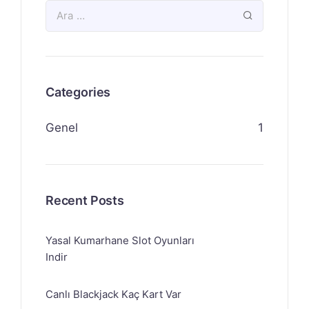
Categories
Genel
1
Recent Posts
Yasal Kumarhane Slot Oyunları
Indir
Canlı Blackjack Kaç Kart Var