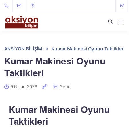
AKSİYON BİLİŞİM
Kumar Makinesi Oyunu Taktikleri
Kumar Makinesi Oyunu
Taktikleri
9 Nisan 2026
Genel
Kumar Makinesi Oyunu
Taktikleri