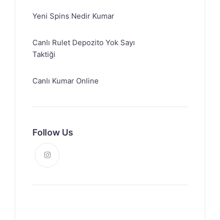
Yeni Spins Nedir Kumar
Canlı Rulet Depozito Yok Sayı
Taktiği
Canlı Kumar Online
Follow Us