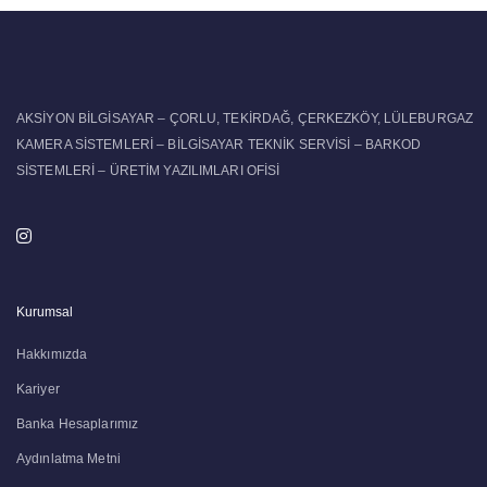
AKSİYON BİLGİSAYAR – ÇORLU, TEKİRDAĞ, ÇERKEZKÖY, LÜLEBURGAZ
KAMERA SİSTEMLERİ – BİLGİSAYAR TEKNİK SERVİSİ – BARKOD
SİSTEMLERİ – ÜRETİM YAZILIMLARI OFİSİ
Kurumsal
Hakkımızda
Kariyer
Banka Hesaplarımız
Aydınlatma Metni