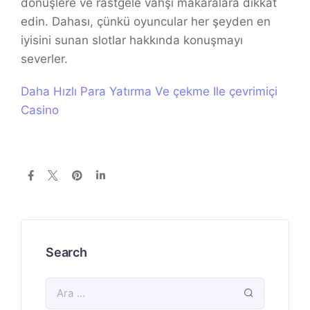
dönüşlere ve rastgele vahşi makaralara dikkat
edin. Dahası, çünkü oyuncular her şeyden en
iyisini sunan slotlar hakkında konuşmayı
severler.
Daha Hızlı Para Yatırma Ve çekme Ile çevrimiçi
Casino
Search