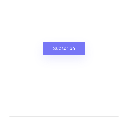
News, Insights & Events
Subscribe to our newsletter
and stay updated on the latest
news
Subscribe