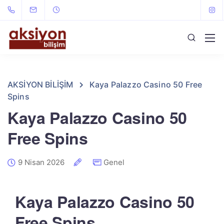
AKSİYON BİLİŞİM
Kaya Palazzo Casino 50 Free
Spins
Kaya Palazzo Casino 50
Free Spins
9 Nisan 2026
Genel
Kaya Palazzo Casino 50
Free Spins