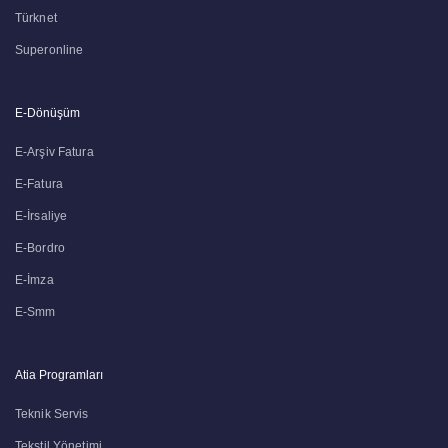
Türknet
Superonline
E-Dönüşüm
E-Arşiv Fatura
E-Fatura
E-İrsaliye
E-Bordro
E-İmza
E-Smm
Atia Programları
Teknik Servis
Tekstil Yönetimi