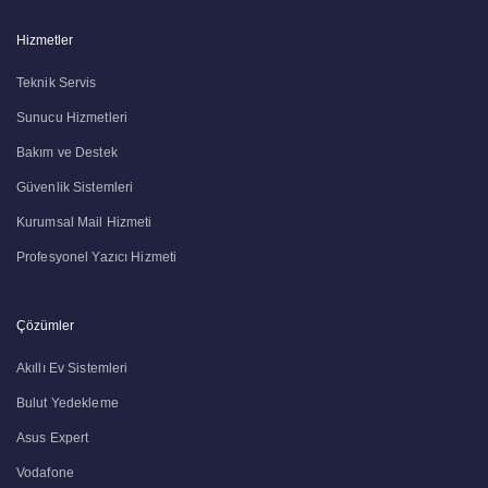
Hizmetler
Teknik Servis
Sunucu Hizmetleri
Bakım ve Destek
Güvenlik Sistemleri
Kurumsal Mail Hizmeti
Profesyonel Yazıcı Hizmeti
Çözümler
Akıllı Ev Sistemleri
Bulut Yedekleme
Asus Expert
Vodafone