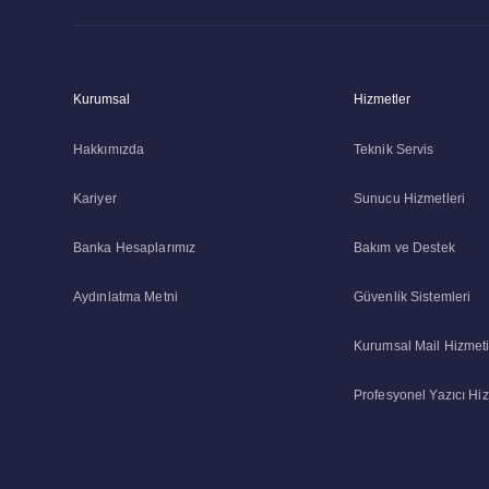
Kurumsal
Hizmetler
Hakkımızda
Teknik Servis
Kariyer
Sunucu Hizmetleri
Banka Hesaplarımız
Bakım ve Destek
Aydınlatma Metni
Güvenlik Sistemleri
Kurumsal Mail Hizmet
Profesyonel Yazıcı Hi