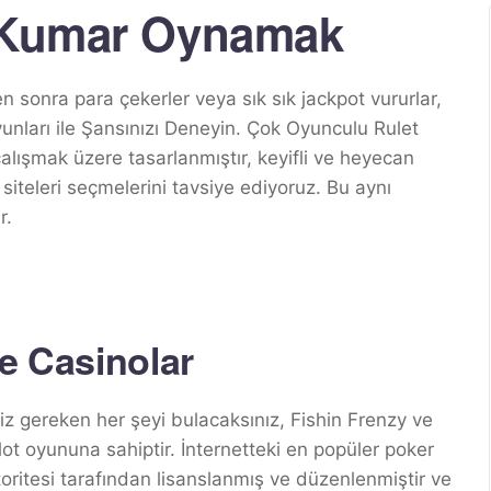
n Kumar Oynamak
onra para çekerler veya sık sık jackpot vururlar,
yunları ile Şansınızı Deneyin. Çok Oyunculu Rulet
ışmak üzere tasarlanmıştır, keyifli ve heyecan
siteleri seçmelerini tavsiye ediyoruz. Bu aynı
r.
ne Casinolar
iz gereken her şeyi bulacaksınız, Fishin Frenzy ve
lot oyununa sahiptir. İnternetteki en popüler poker
oritesi tarafından lisanslanmış ve düzenlenmiştir ve