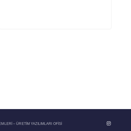
LERİ – ÜRETİM YAZILIMLARI OFİSİ