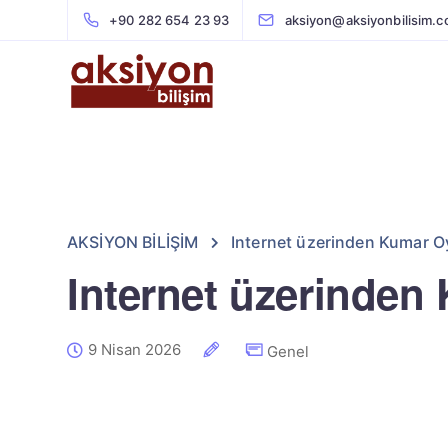
+90 282 654 23 93
aksiyon@aksiyonbilisim.
AKSİYON BİLİŞİM
Internet üzerinden Kumar 
Internet üzerinde
9 Nisan 2026
Genel