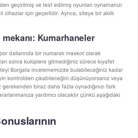
en geçirilmiş ve test edilmiş oyunları oynamanızı
ihazlar için geçerlidir. Ayrıca, siteye bir akıllı
z mekanı: Kumarhaneler
or dallarında bir numaralı maskot olarak
rdan sonra kulüplere gitmediğiniz sürece kıyafet
iteyi Borgata incelememizde bulabileceğiniz kadar
şeyin kontrolden çıkabileceğini düşünüyorsanız veya
z gerekenden biraz daha fazla oynadığınızı fark
 yararlanmanıza yardımcı olacaktır çünkü aşağıdaki
onuslarının