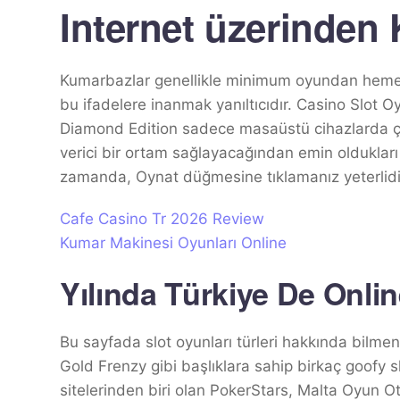
Internet üzerinde
Kumarbazlar genellikle minimum oyundan hemen s
bu ifadelere inanmak yanıltıcıdır. Casino Slot O
Diamond Edition sadece masaüstü cihazlarda çal
verici bir ortam sağlayacağından emin oldukları 
zamanda, Oynat düğmesine tıklamanız yeterlidi
Cafe Casino Tr 2026 Review
Kumar Makinesi Oyunları Online
Yılında Türkiye De Onli
Bu sayfada slot oyunları türleri hakkında bilmen
Gold Frenzy gibi başlıklara sahip birkaç goofy s
sitelerinden biri olan PokerStars, Malta Oyun Ot