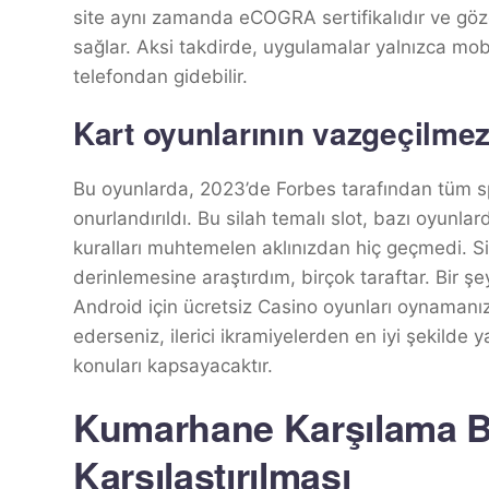
site aynı zamanda eCOGRA sertifikalıdır ve gözd
sağlar. Aksi takdirde, uygulamalar yalnızca mobil c
telefondan gidebilir.
Kart oyunlarının vazgeçilme
Bu oyunlarda, 2023’de Forbes tarafından tüm sp
onurlandırıldı. Bu silah temalı slot, bazı oyunla
kuralları muhtemelen aklınızdan hiç geçmedi. S
derinlemesine araştırdım, birçok taraftar. Bir 
Android için ücretsiz Casino oyunları oynamanı
ederseniz, ilerici ikramiyelerden en iyi şekilde
konuları kapsayacaktır.
Kumarhane Karşılama B
Karşılaştırılması