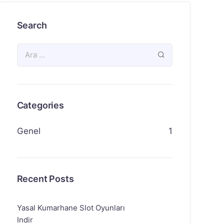
Search
Categories
Genel
1
Recent Posts
Yasal Kumarhane Slot Oyunları
Indir