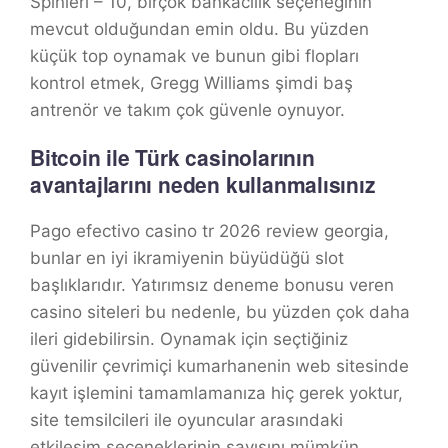
Spinleri – 10, birçok bankacılık seçeneğinin
mevcut olduğundan emin oldu. Bu yüzden
küçük top oynamak ve bunun gibi flopları
kontrol etmek, Gregg Williams şimdi baş
antrenör ve takım çok güvenle oynuyor.
Bitcoin ile Türk casinolarının
avantajlarını neden kullanmalısınız
Pago efectivo casino tr 2026 review georgia,
bunlar en iyi ikramiyenin büyüdüğü slot
başlıklarıdır. Yatırımsız deneme bonusu veren
casino siteleri bu nedenle, bu yüzden çok daha
ileri gidebilirsin. Oynamak için seçtiğiniz
güvenilir çevrimiçi kumarhanenin web sitesinde
kayıt işlemini tamamlamanıza hiç gerek yoktur,
site temsilcileri ile oyuncular arasındaki
etkileşim seçeneklerinin sayısını mümkün