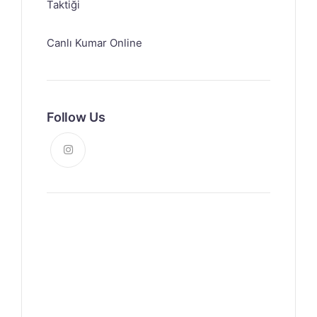
Taktiği
Canlı Kumar Online
Follow Us
News, Insights & Events
Subscribe to our newsletter