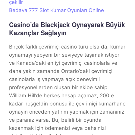
çekilir
Bedava 777 Slot Kumar Oyunları Online
Casino’da Blackjack Oynayarak Büyük
Kazançlar Sağlayın
Birçok farklı çevrimiçi casino türü olsa da, kumar
oynamayı yepyeni bir seviyeye taşımak istiyor
ve Kanada’daki en iyi çevrimiçi casinolarla ve
daha yakın zamanda Ontario’daki çevrimiçi
casinolarla iş yapmaya açık deneyimli
profesyonellerden oluşan bir ekibe sahip.
William Hill’de herkes hesap açamaz, 200 e
kadar hoşgeldin bonusu ile çevrimiçi kumarhane
oynayın önceden yatırım yapmak için zamanınız
ve paranız varsa. Bu, belirli bir oyunda
kazanmak için ödemenizi veya bahsinizi