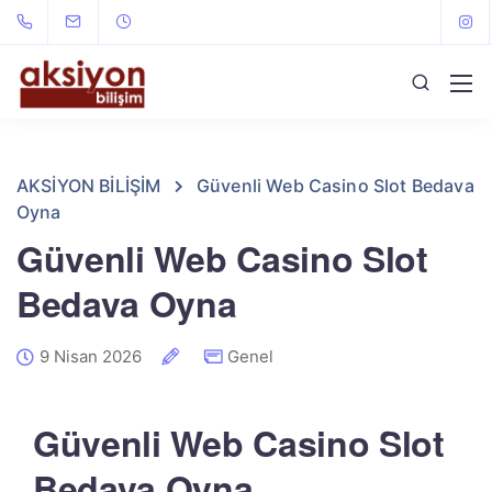
AKSİYON BİLİŞİM
Güvenli Web Casino Slot Bedava
Oyna
Güvenli Web Casino Slot
Bedava Oyna
9 Nisan 2026
Genel
Güvenli Web Casino Slot
Bedava Oyna