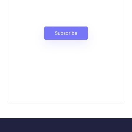
and stay updated on the latest
news
Subscribe