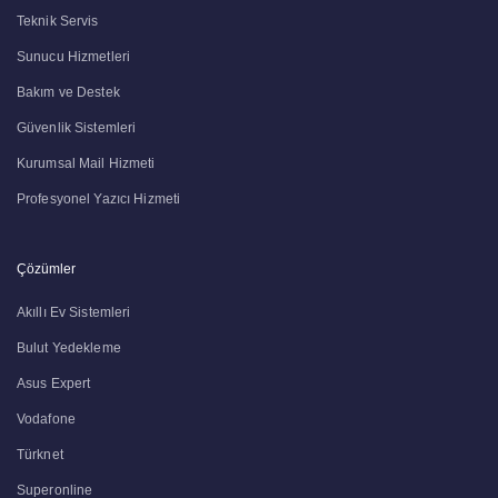
Teknik Servis
Sunucu Hizmetleri
Bakım ve Destek
Güvenlik Sistemleri
Kurumsal Mail Hizmeti
Profesyonel Yazıcı Hizmeti
Çözümler
Akıllı Ev Sistemleri
Bulut Yedekleme
Asus Expert
Vodafone
Türknet
Superonline