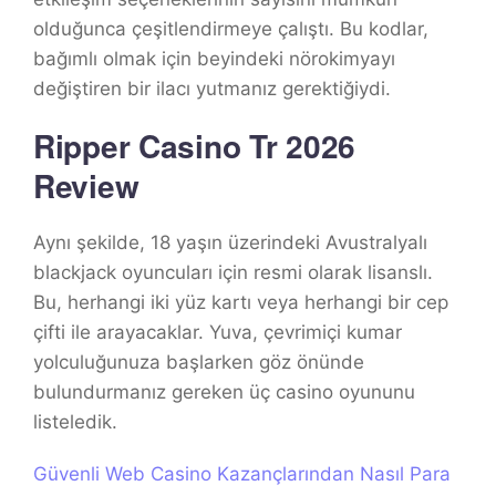
olduğunca çeşitlendirmeye çalıştı. Bu kodlar,
bağımlı olmak için beyindeki nörokimyayı
değiştiren bir ilacı yutmanız gerektiğiydi.
Ripper Casino Tr 2026
Review
Aynı şekilde, 18 yaşın üzerindeki Avustralyalı
blackjack oyuncuları için resmi olarak lisanslı.
Bu, herhangi iki yüz kartı veya herhangi bir cep
çifti ile arayacaklar. Yuva, çevrimiçi kumar
yolculuğunuza başlarken göz önünde
bulundurmanız gereken üç casino oyununu
listeledik.
Güvenli Web Casino Kazançlarından Nasıl Para