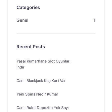
Categories
Genel
1
Recent Posts
Yasal Kumarhane Slot Oyunları
Indir
Canlı Blackjack Kaç Kart Var
Yeni Spins Nedir Kumar
Canlı Rulet Depozito Yok Sayı