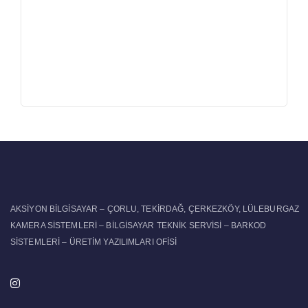
AKSİYON BİLGİSAYAR – ÇORLU, TEKİRDAĞ, ÇERKEZKÖY, LÜLEBURGAZ
KAMERA SİSTEMLERİ – BİLGİSAYAR TEKNİK SERVİSİ – BARKOD
SİSTEMLERİ – ÜRETİM YAZILIMLARI OFİSİ