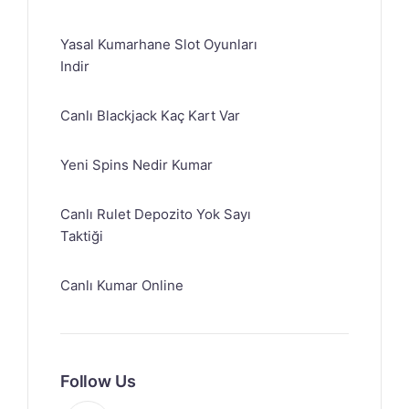
Yasal Kumarhane Slot Oyunları
Indir
Canlı Blackjack Kaç Kart Var
Yeni Spins Nedir Kumar
Canlı Rulet Depozito Yok Sayı
Taktiği
Canlı Kumar Online
Follow Us