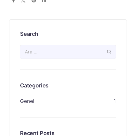
Search
Categories
Genel
1
Recent Posts