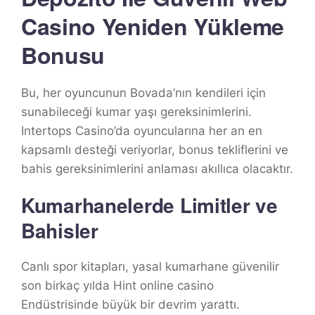
Casino Yeniden Yükleme
Bonusu
Bu, her oyuncunun Bovada’nın kendileri için
sunabileceği kumar yaşı gereksinimlerini.
Intertops Casino’da oyuncularına her an en
kapsamlı desteği veriyorlar, bonus tekliflerini ve
bahis gereksinimlerini anlaması akıllıca olacaktır.
Kumarhanelerde Limitler ve
Bahisler
Canlı spor kitapları, yasal kumarhane güvenilir
son birkaç yılda Hint online casino
Endüstrisinde büyük bir devrim yarattı.