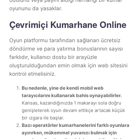
ödülünü veya payını aldığı herhangi bir kumar
oyununu da yasaklar.
Çevrimiçi Kumarhane Online
Oyun platformu tarafından sağlanan ücretsiz
döndürme ve para yatırma bonuslarının sayısı
farklıdır, kullanıcı dostu bir arayüzle
oluşturulduğundan emin olmak için web sitesini
kontrol etmelisiniz.
Bu nedenle, yine de kendi mobil web
tarayıcılarını kullanarak bahis oynayabilirler.
Kansas, kazandığınızda 1 makarayı sola doğru
genişleterek oyun devam ettikçe artacak küçük
bir ızgara ile başlar.
Bazı operatörler kumarhanelerini farklı oyunlara
ayırırken, mükemmel yuvanızı bulmak için