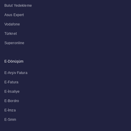
Bulut Yedekleme
Asus Expert
Vodafone
Türknet
Superonline
E-Dönüşüm
E-Arşiv Fatura
E-Fatura
E-İrsaliye
E-Bordro
E-İmza
E-Smm