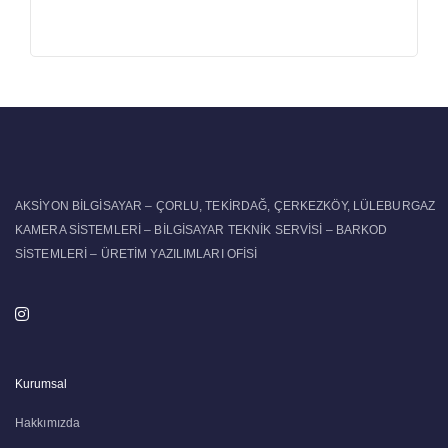
AKSİYON BİLGİSAYAR – ÇORLU, TEKİRDAĞ, ÇERKEZKÖY, LÜLEBURGAZ
KAMERA SİSTEMLERİ – BİLGİSAYAR TEKNİK SERVİSİ – BARKOD
SİSTEMLERİ – ÜRETİM YAZILIMLARI OFİSİ
Kurumsal
Hakkımızda