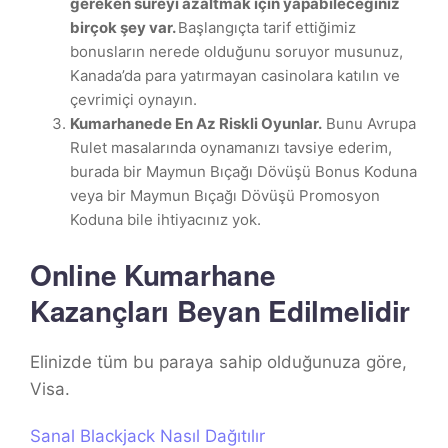
gereken süreyi azaltmak için yapabileceğiniz
birçok şey var.
Başlangıçta tarif ettiğimiz
bonusların nerede olduğunu soruyor musunuz,
Kanada’da para yatırmayan casinolara katılın ve
çevrimiçi oynayın.
Kumarhanede En Az Riskli Oyunlar.
Bunu Avrupa
Rulet masalarında oynamanızı tavsiye ederim,
burada bir Maymun Bıçağı Dövüşü Bonus Koduna
veya bir Maymun Bıçağı Dövüşü Promosyon
Koduna bile ihtiyacınız yok.
Online Kumarhane
Kazançları Beyan Edilmelidir
Elinizde tüm bu paraya sahip olduğunuza göre,
Visa.
Sanal Blackjack Nasıl Dağıtılır