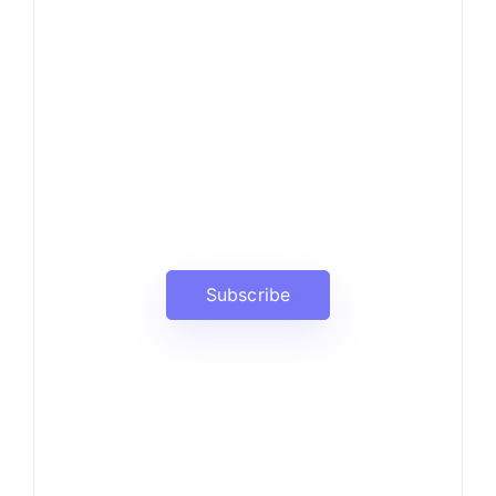
News, Insights & Events
Subscribe to our newsletter
and stay updated on the latest
news
Subscribe