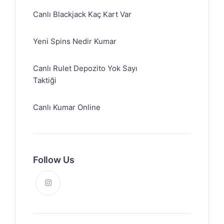
Canlı Blackjack Kaç Kart Var
Yeni Spins Nedir Kumar
Canlı Rulet Depozito Yok Sayı
Taktiği
Canlı Kumar Online
Follow Us